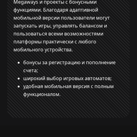
Megaways и проекты с бонусными
функциями. Благодаря адаптивной
мобильной версии пользователи могут
запускать игры, управлять балансом и
пользоваться всеми возможностями
платформы практически с любого
мобильного устройства.
бонусы за регистрацию и пополнение
счета;
широкий выбор игровых автоматов;
удобная мобильная версия с полным
функционалом.