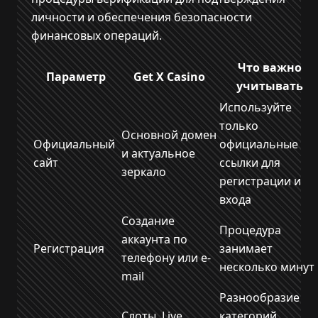
личности и обеспечения безопасности
финансовых операций.
Что важно
Параметр
Get X Casino
учитывать
Используйте
только
Основной домен
Официальный
официальные
и актуальное
сайт
ссылки для
зеркало
регистрации и
входа
Создание
Процедура
аккаунта по
Регистрация
занимает
телефону или e-
несколько минут
mail
Разнообразие
Слоты, Live
категорий