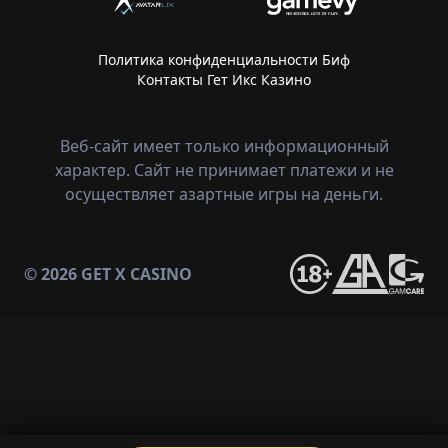
Политика конфиденциальности Биф
Контакты Гет Икс Казино
Веб-сайт имеет только информационный
характер. Сайт не принимает платежи и не
осуществляет азартные игры на деньги.
© 2026 GET X CASINO