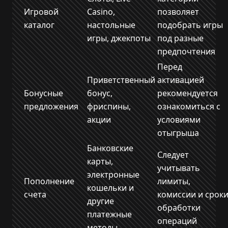
Игровой
Casino,
позволяет
каталог
настольные
подобрать игры
игры, джекпоты
под разные
предпочтения
Перед
Приветственный
активацией
Бонусные
бонус,
рекомендуется
предложения
фриспины,
ознакомиться с
акции
условиями
отыгрыша
Банковские
Следует
карты,
учитывать
электронные
Пополнение
лимиты,
кошельки и
счета
комиссии и срок
другие
обработки
платежные
операций
методы