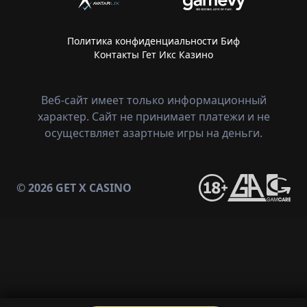
Политика конфиденциальности Биф
Контакты Гет Икс Казино
Веб-сайт имеет только информационный
характер. Сайт не принимает платежи и не
осуществляет азартные игры на деньги.
© 2026 GET X CASINO