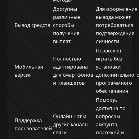
Доступны
Для оформления
различные
вывода может
Вывод средств
способы
потребоваться
получения
подтверждение
выплат
личности
Позволяет
Полностью
играть без
Мобильная
адаптирована
установки
версия
для смартфонов
дополнительног
и планшетов
программного
обеспечения
Помощь
доступна по
Онлайн-чат и
вопросам
Поддержка
другие каналы
аккаунта,
пользователей
связи
платежей и