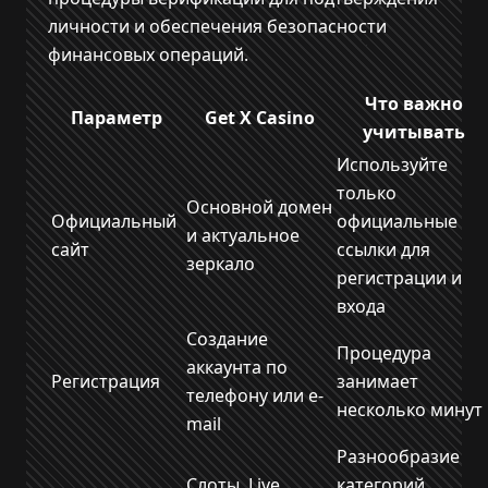
личности и обеспечения безопасности
финансовых операций.
Что важно
Параметр
Get X Casino
учитывать
Используйте
только
Основной домен
Официальный
официальные
и актуальное
сайт
ссылки для
зеркало
регистрации и
входа
Создание
Процедура
аккаунта по
Регистрация
занимает
телефону или e-
несколько минут
mail
Разнообразие
Слоты, Live
категорий