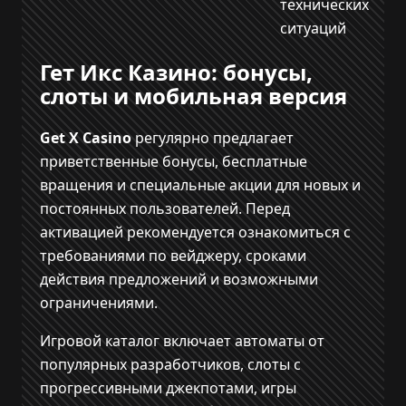
технических
ситуаций
Гет Икс Казино: бонусы,
слоты и мобильная версия
Get X Casino
регулярно предлагает
приветственные бонусы, бесплатные
вращения и специальные акции для новых и
постоянных пользователей. Перед
активацией рекомендуется ознакомиться с
требованиями по вейджеру, сроками
действия предложений и возможными
ограничениями.
Игровой каталог включает автоматы от
популярных разработчиков, слоты с
прогрессивными джекпотами, игры