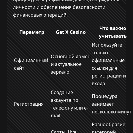
личности и обеспечения безопасности
финансовых операций.
Что важно
Параметр
Get X Casino
учитывать
Используйте
только
Основной домен
Официальный
официальные
и актуальное
сайт
ссылки для
зеркало
регистрации и
входа
Создание
Процедура
аккаунта по
Регистрация
занимает
телефону или e-
несколько минут
mail
Разнообразие
Слоты, Live
категорий