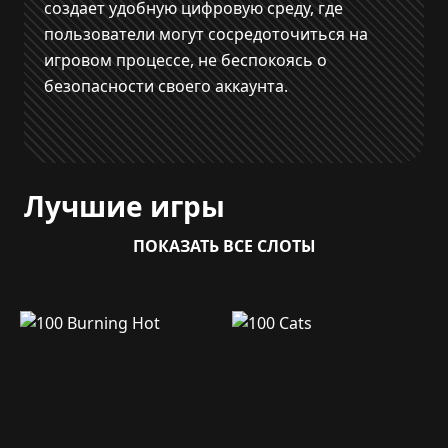
создает удобную цифровую среду, где
пользователи могут сосредоточиться на
игровом процессе, не беспокоясь о
безопасности своего аккаунта.
Лучшие игры
ПОКАЗАТЬ ВСЕ СЛОТЫ