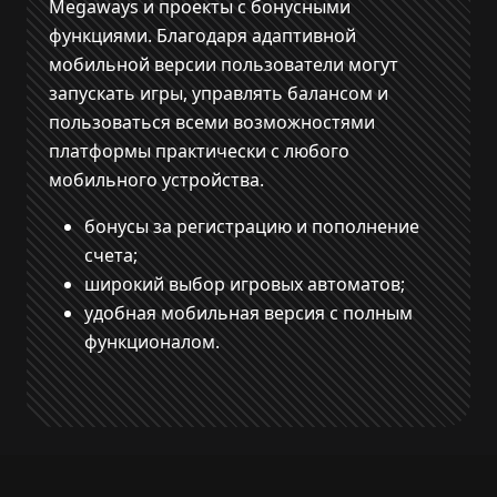
Megaways и проекты с бонусными
функциями. Благодаря адаптивной
мобильной версии пользователи могут
запускать игры, управлять балансом и
пользоваться всеми возможностями
платформы практически с любого
мобильного устройства.
бонусы за регистрацию и пополнение
счета;
широкий выбор игровых автоматов;
удобная мобильная версия с полным
функционалом.