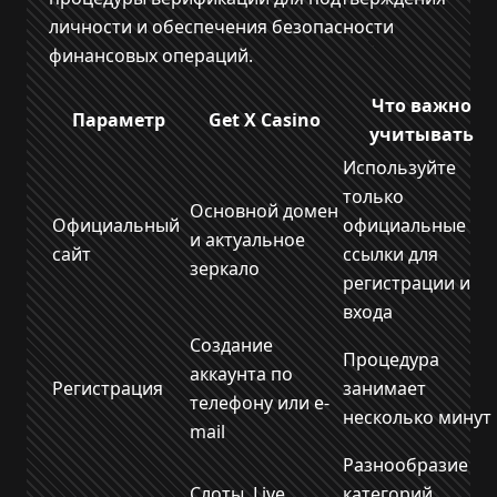
личности и обеспечения безопасности
финансовых операций.
Что важно
Параметр
Get X Casino
учитывать
Используйте
только
Основной домен
Официальный
официальные
и актуальное
сайт
ссылки для
зеркало
регистрации и
входа
Создание
Процедура
аккаунта по
Регистрация
занимает
телефону или e-
несколько минут
mail
Разнообразие
Слоты, Live
категорий