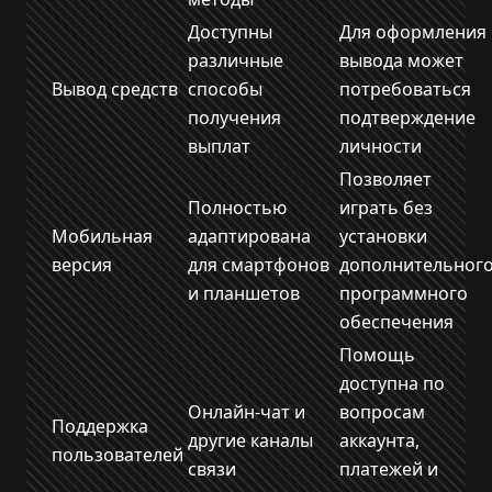
Доступны
Для оформления
различные
вывода может
Вывод средств
способы
потребоваться
получения
подтверждение
выплат
личности
Позволяет
Полностью
играть без
Мобильная
адаптирована
установки
версия
для смартфонов
дополнительног
и планшетов
программного
обеспечения
Помощь
доступна по
Онлайн-чат и
вопросам
Поддержка
другие каналы
аккаунта,
пользователей
связи
платежей и