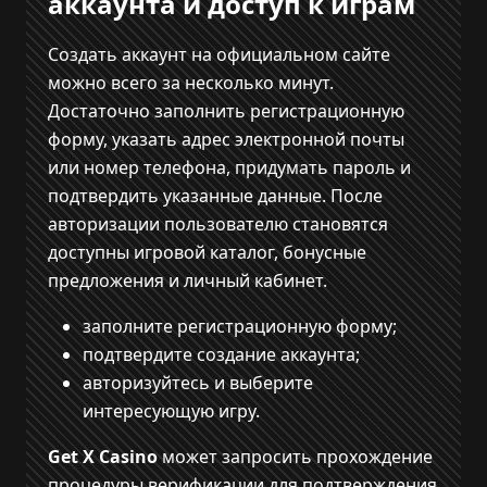
аккаунта и доступ к играм
Создать аккаунт на официальном сайте
можно всего за несколько минут.
Достаточно заполнить регистрационную
форму, указать адрес электронной почты
или номер телефона, придумать пароль и
подтвердить указанные данные. После
авторизации пользователю становятся
доступны игровой каталог, бонусные
предложения и личный кабинет.
заполните регистрационную форму;
подтвердите создание аккаунта;
авторизуйтесь и выберите
интересующую игру.
Get X Casino
может запросить прохождение
процедуры верификации для подтверждения