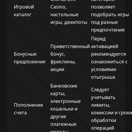
Игровой
Casino,
позволяет
каталог
настольные
подобрать игры
игры, джекпоты
под разные
предпочтения
Перед
Приветственный
активацией
Бонусные
бонус,
рекомендуется
предложения
фриспины,
ознакомиться с
акции
условиями
отыгрыша
Банковские
Следует
карты,
учитывать
электронные
Пополнение
лимиты,
кошельки и
счета
комиссии и срок
другие
обработки
платежные
операций
методы