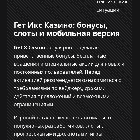
технических
ситуаций
Гет Икс Казино: бонусы,
слоты и мобильная версия
Get X Casino
регулярно предлагает
приветственные бонусы, бесплатные
вращения и специальные акции для новых и
постоянных пользователей. Перед
активацией рекомендуется ознакомиться с
требованиями по вейджеру, сроками
действия предложений и возможными
ограничениями.
Игровой каталог включает автоматы от
популярных разработчиков, слоты с
прогрессивными джекпотами, игры