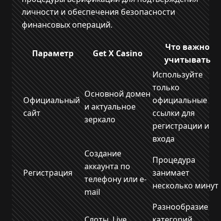
личности и обеспечения безопасности
финансовых операций.
Что важно
Параметр
Get X Casino
учитывать
Используйте
только
Основной домен
Официальный
официальные
и актуальное
сайт
ссылки для
зеркало
регистрации и
входа
Создание
Процедура
аккаунта по
Регистрация
занимает
телефону или e-
несколько минут
mail
Разнообразие
Слоты, Live
категорий