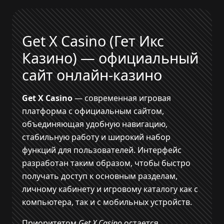
Get X Casino (Гет Икс
Казино) — официальный
сайт онлайн-казино
Get X Casino
— современная игровая
платформа с официальным сайтом,
объединяющая удобную навигацию,
стабильную работу и широкий набор
функций для пользователей. Интерфейс
разработан таким образом, чтобы быстро
получать доступ к основным разделам,
личному кабинету и игровому каталогу как с
компьютера, так и с мобильных устройств.
Приоритетом
Get X Casino
остается