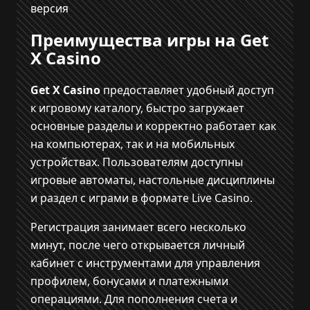
версия
Преимущества игры на Get
X Casino
Get X Casino
предоставляет удобный доступ
к игровому каталогу, быстро загружает
основные разделы и корректно работает как
на компьютерах, так и на мобильных
устройствах. Пользователям доступны
игровые автоматы, настольные дисциплины
и раздел с играми в формате Live Casino.
Регистрация занимает всего несколько
минут, после чего открывается личный
кабинет с инструментами для управления
профилем, бонусами и платежными
операциями. Для пополнения счета и