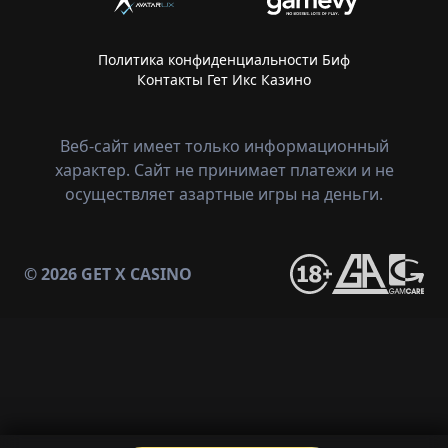
Политика конфиденциальности Биф
Контакты Гет Икс Казино
Веб-сайт имеет только информационный
характер. Сайт не принимает платежи и не
осуществляет азартные игры на деньги.
© 2026 GET X CASINO