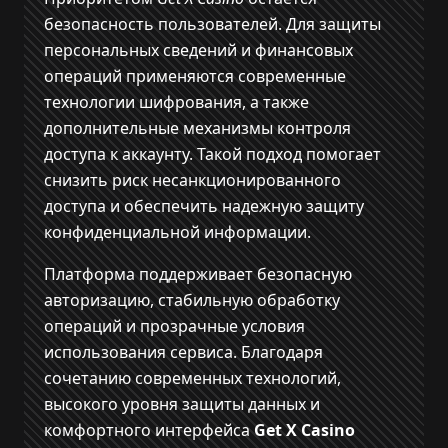
безопасность пользователей. Для защиты
персональных сведений и финансовых
операций применяются современные
технологии шифрования, а также
дополнительные механизмы контроля
доступа к аккаунту. Такой подход помогает
снизить риск несанкционированного
доступа и обеспечить надежную защиту
конфиденциальной информации.
Платформа поддерживает безопасную
авторизацию, стабильную обработку
операций и прозрачные условия
использования сервиса. Благодаря
сочетанию современных технологий,
высокого уровня защиты данных и
комфортного интерфейса
Get X Casino