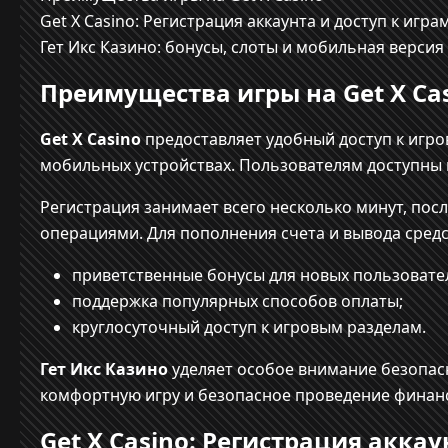
Get X Casino: Регистрация аккаунта и доступ к игра
Гет Икс Казино: бонусы, слоты и мобильная версия
Преимущества игры на Get X Ca
Get X Casino
предоставляет удобный доступ к игров
мобильных устройствах. Пользователям доступны и
Регистрация занимает всего несколько минут, по
операциями. Для пополнения счета и вывода сре
приветственные бонусы для новых пользовате
поддержка популярных способов оплаты;
круглосуточный доступ к игровым разделам.
Гет Икс Казино
уделяет особое внимание безопас
комфортную игру и безопасное проведение финан
Get X Casino: Регистрация аккау