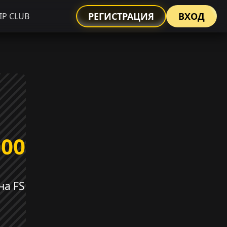
РЕГИСТРАЦИЯ
ВХОД
IP CLUB
00
на FS