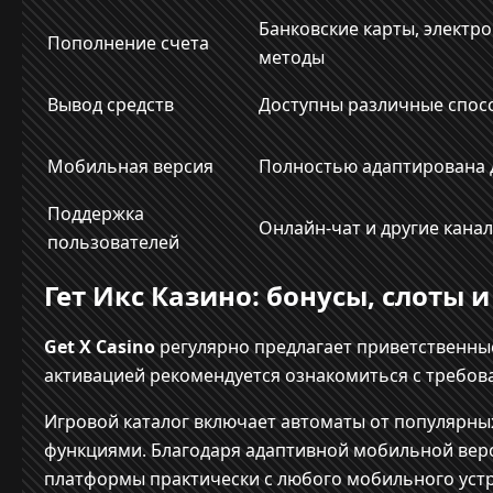
Банковские карты, электр
Пополнение счета
методы
Вывод средств
Доступны различные спос
Мобильная версия
Полностью адаптирована 
Поддержка
Онлайн-чат и другие кана
пользователей
Гет Икс Казино: бонусы, слоты 
Get X Casino
регулярно предлагает приветственны
активацией рекомендуется ознакомиться с требо
Игровой каталог включает автоматы от популярны
функциями. Благодаря адаптивной мобильной верс
платформы практически с любого мобильного устр