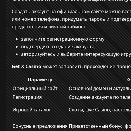
Создать аккаунт на официальном сайте можно всег
или номер телефона, придумать пароль и подтвер
предложения и личный кабинет.
заполните регистрационную форму;
подтвердите создание аккаунта;
авторизуйтесь и выберите интересующую игру
Get X Casino
может запросить прохождение процед
Параметр
G
Официальный сайт
Основной домен и актуаль
Регистрация
Создание аккаунта по теле
Игровой каталог
Слоты, Live Casino, насто
Бонусные предложения
Приветственный бонус, ф