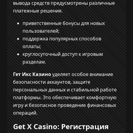
вывода средств предусмотрены различные
платежные решения.
приветственные бонусы для новых
пользователей;
поддержка популярных способов
оплаты;
круглосуточный доступ к игровым
разделам.
Гет Икс Казино
уделяет особое внимание
безопасности аккаунтов, защите
персональных данных и стабильной работе
платформы. Это обеспечивает комфортную
игру и безопасное проведение финансовых
операций.
Get X Casino: Регистрация