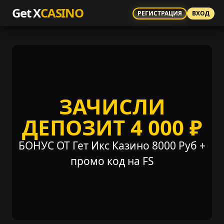
Get X
CASINO
РЕГИСТРАЦИЯ
ВХОД
ЗАЧИСЛИ
ДЕПОЗИТ 4 000 ₽
БОНУС ОТ Гет Икс Казино 8000 Руб +
промо код на FS