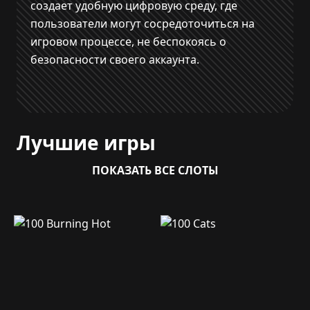
создает удобную цифровую среду, где
пользователи могут сосредоточиться на
игровом процессе, не беспокоясь о
безопасности своего аккаунта.
Лучшие игры
ПОКАЗАТЬ ВСЕ СЛОТЫ