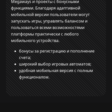
Megaways и проекты с бонусными
функциями. Благодаря адаптивной
мобильной версии пользователи могут
запускать игры, управлять балансом и
пользоваться всеми возможностями
платформы практически с любого
мобильного устройства.
бонусы за регистрацию и пополнение
счета;
широкий выбор игровых автоматов;
удобная мобильная версия с полным
функционалом.