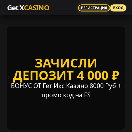
Get X
CASINO
РЕГИСТРАЦИЯ
ВХОД
ЗАЧИСЛИ
ДЕПОЗИТ 4 000 ₽
БОНУС ОТ Гет Икс Казино 8000 Руб +
промо код на FS