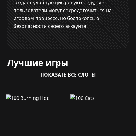
создает удобную цифровую среду, где
пользователи могут сосредоточиться на
игровом процессе, не беспокоясь о
безопасности своего аккаунта.
Лучшие игры
ПОКАЗАТЬ ВСЕ СЛОТЫ