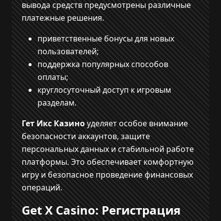
вывода средств предусмотрены различные
платежные решения.
приветственные бонусы для новых
пользователей;
поддержка популярных способов
оплаты;
круглосуточный доступ к игровым
разделам.
Гет Икс Казино
уделяет особое внимание
безопасности аккаунтов, защите
персональных данных и стабильной работе
платформы. Это обеспечивает комфортную
игру и безопасное проведение финансовых
операций.
Get X Casino: Регистрация