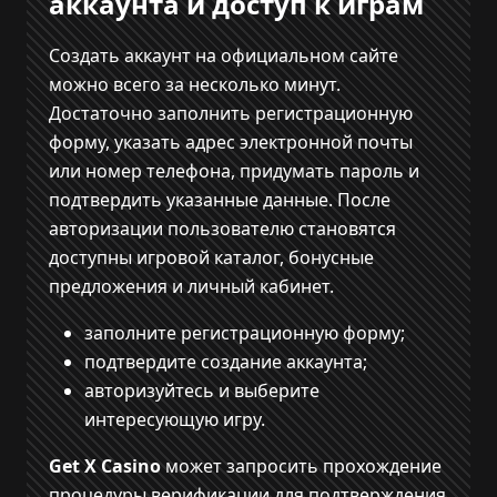
аккаунта и доступ к играм
Создать аккаунт на официальном сайте
можно всего за несколько минут.
Достаточно заполнить регистрационную
форму, указать адрес электронной почты
или номер телефона, придумать пароль и
подтвердить указанные данные. После
авторизации пользователю становятся
доступны игровой каталог, бонусные
предложения и личный кабинет.
заполните регистрационную форму;
подтвердите создание аккаунта;
авторизуйтесь и выберите
интересующую игру.
Get X Casino
может запросить прохождение
процедуры верификации для подтверждения