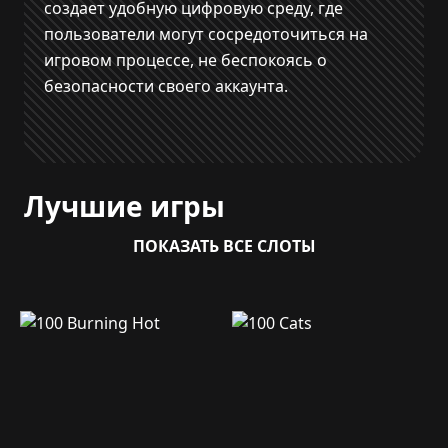
создает удобную цифровую среду, где
пользователи могут сосредоточиться на
игровом процессе, не беспокоясь о
безопасности своего аккаунта.
Лучшие игры
ПОКАЗАТЬ ВСЕ СЛОТЫ