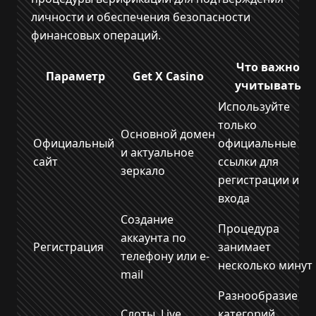
личности и обеспечения безопасности
финансовых операций.
Что важно
Параметр
Get X Casino
учитывать
Используйте
только
Основной домен
Официальный
официальные
и актуальное
сайт
ссылки для
зеркало
регистрации и
входа
Создание
Процедура
аккаунта по
Регистрация
занимает
телефону или e-
несколько минут
mail
Разнообразие
Слоты, Live
категорий