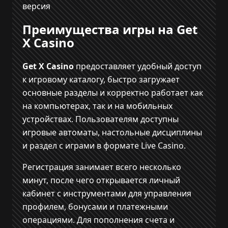
версия
Преимущества игры на Get
X Casino
Get X Casino
предоставляет удобный доступ
к игровому каталогу, быстро загружает
основные разделы и корректно работает как
на компьютерах, так и на мобильных
устройствах. Пользователям доступны
игровые автоматы, настольные дисциплины
и раздел с играми в формате Live Casino.
Регистрация занимает всего несколько
минут, после чего открывается личный
кабинет с инструментами для управления
профилем, бонусами и платежными
операциями. Для пополнения счета и