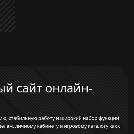
ый сайт онлайн-
ю, стабильную работу и широкий набор функций
елам, личному кабинету и игровому каталогу как с