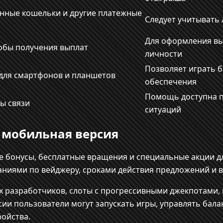
онные кошельки и другие платежные
Следует учитывать
Для оформления вы
обы получения выплат
личности
Позволяет играть 
для смартфонов и планшетов
обеспечения
Помощь доступна п
лы связи
ситуаций
и мобильная версия
е бонусы, бесплатные вращения и специальные акции д
ваниями по вейджеру, сроками действия предложений и
х разработчиков, слоты с прогрессивными джекпотами,
ии пользователи могут запускать игры, управлять бал
ойства.