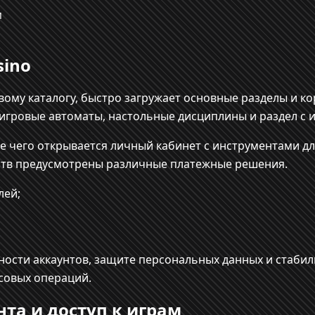
м
sino
ому каталогу, быстро загружает основные разделы и кор
гровые автоматы, настольные дисциплины и раздел с иг
сле чего открывается личный кабинет с инструментами 
дств предусмотрены различные платежные решения.
лей;
ности аккаунтов, защите персональных данных и стаби
совых операций.
нта и доступ к играм