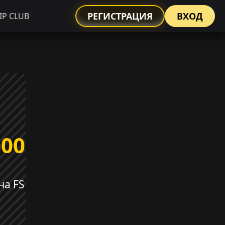
РЕГИСТРАЦИЯ
ВХОД
IP CLUB
00
на FS