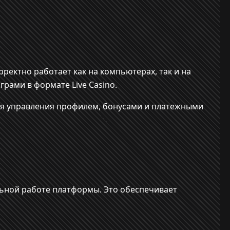
ректно работает как на компьютерах, так и на
рами в формате Live Casino.
для управления профилем, бонусами и платежными
льной работе платформы. Это обеспечивает