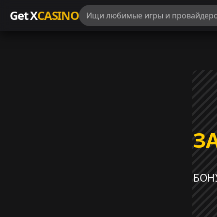
Get X
CASINO
З
БОНУ