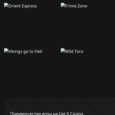
Преимущества игры на Get X Casino