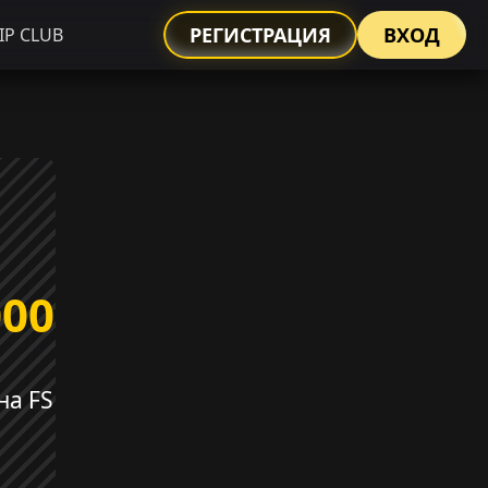
РЕГИСТРАЦИЯ
ВХОД
IP CLUB
00
на FS