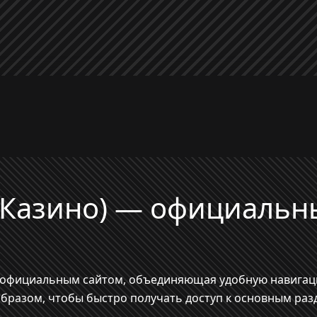
кс Казино) — официальн
 официальным сайтом, объединяющая удобную навигаци
бразом, чтобы быстро получать доступ к основным разд