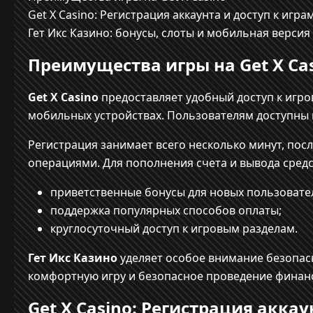
Get X Casino: Регистрация аккаунта и доступ к игра
Гет Икс Казино: бонусы, слоты и мобильная версия
Преимущества игры на Get X Ca
Get X Casino
предоставляет удобный доступ к игров
мобильных устройствах. Пользователям доступны и
Регистрация занимает всего несколько минут, по
операциями. Для пополнения счета и вывода сре
приветственные бонусы для новых пользовате
поддержка популярных способов оплаты;
круглосуточный доступ к игровым разделам.
Гет Икс Казино
уделяет особое внимание безопас
комфортную игру и безопасное проведение финан
Get X Casino: Регистрация аккау