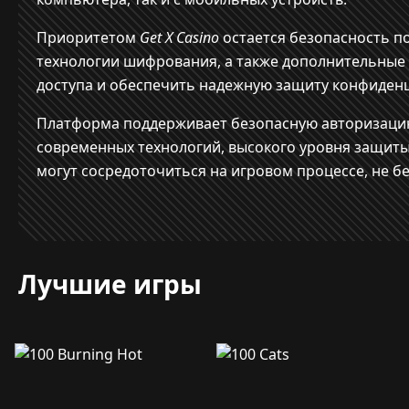
Приоритетом
Get X Casino
остается безопасность п
технологии шифрования, а также дополнительные 
доступа и обеспечить надежную защиту конфиде
Платформа поддерживает безопасную авторизацию
современных технологий, высокого уровня защит
могут сосредоточиться на игровом процессе, не бе
Лучшие игры