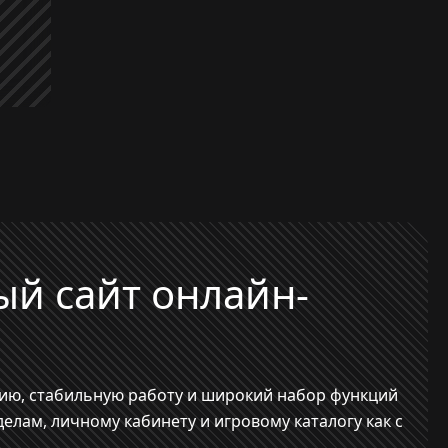
ый сайт онлайн-
ю, стабильную работу и широкий набор функций
елам, личному кабинету и игровому каталогу как с