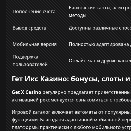
Банковские карты, электр
Пополнение счета
методы
Вывод средств
Доступны различные спос
Мобильная версия
Полностью адаптирована 
Поддержка
Онлайн-чат и другие кана
пользователей
Гет Икс Казино: бонусы, слоты 
Get X Casino
регулярно предлагает приветственны
активацией рекомендуется ознакомиться с требо
Игровой каталог включает автоматы от популярны
функциями. Благодаря адаптивной мобильной верс
платформы практически с любого мобильного устр