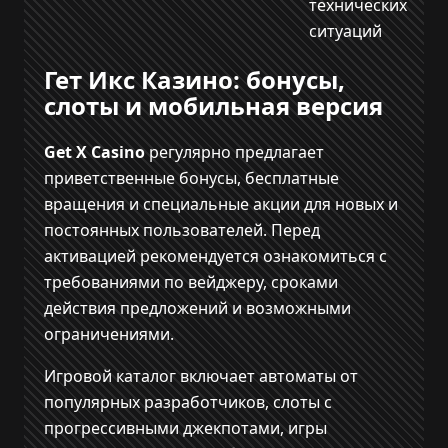
технических
ситуаций
Гет Икс Казино: бонусы,
слоты и мобильная версия
Get X Casino
регулярно предлагает
приветственные бонусы, бесплатные
вращения и специальные акции для новых и
постоянных пользователей. Перед
активацией рекомендуется ознакомиться с
требованиями по вейджеру, сроками
действия предложений и возможными
ограничениями.
Игровой каталог включает автоматы от
популярных разработчиков, слоты с
прогрессивными джекпотами, игры