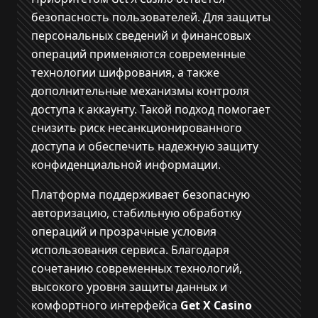
безопасность пользователей. Для защиты
персональных сведений и финансовых
операций применяются современные
технологии шифрования, а также
дополнительные механизмы контроля
доступа к аккаунту. Такой подход помогает
снизить риск несанкционированного
доступа и обеспечить надежную защиту
конфиденциальной информации.
Платформа поддерживает безопасную
авторизацию, стабильную обработку
операций и прозрачные условия
использования сервиса. Благодаря
сочетанию современных технологий,
высокого уровня защиты данных и
комфортного интерфейса
Get X Casino