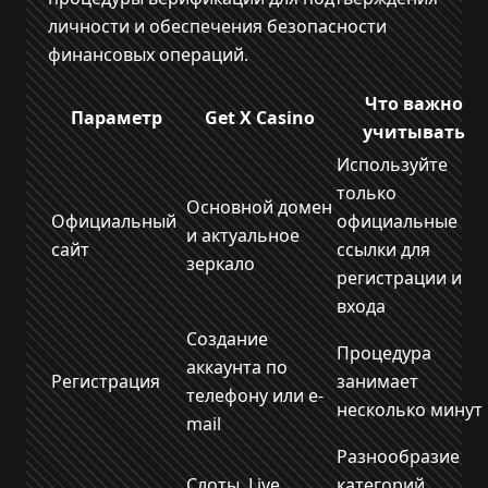
личности и обеспечения безопасности
финансовых операций.
Что важно
Параметр
Get X Casino
учитывать
Используйте
только
Основной домен
Официальный
официальные
и актуальное
сайт
ссылки для
зеркало
регистрации и
входа
Создание
Процедура
аккаунта по
Регистрация
занимает
телефону или e-
несколько минут
mail
Разнообразие
Слоты, Live
категорий