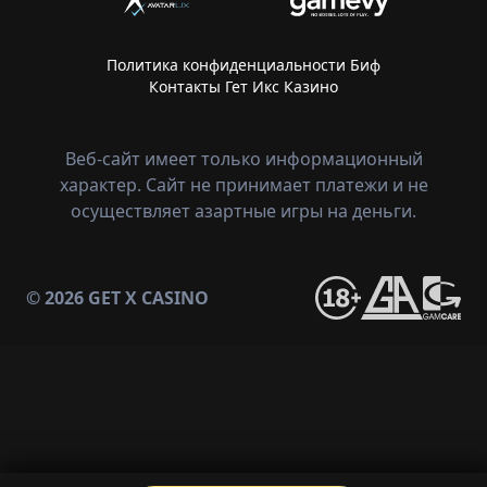
Политика конфиденциальности Биф
Контакты Гет Икс Казино
Веб-сайт имеет только информационный
характер. Сайт не принимает платежи и не
осуществляет азартные игры на деньги.
© 2026 GET X CASINO