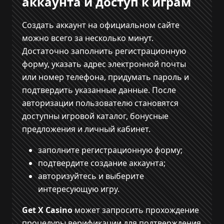
аккаунта и доступ к играм
Создать аккаунт на официальном сайте
можно всего за несколько минут.
Достаточно заполнить регистрационную
форму, указать адрес электронной почты
или номер телефона, придумать пароль и
подтвердить указанные данные. После
авторизации пользователю становятся
доступны игровой каталог, бонусные
предложения и личный кабинет.
заполните регистрационную форму;
подтвердите создание аккаунта;
авторизуйтесь и выберите
интересующую игру.
Get X Casino
может запросить прохождение
процедуры верификации для подтверждения