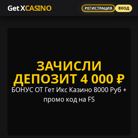
Get X
CASINO
РЕГИСТРАЦИЯ
ВХОД
ЗАЧИСЛИ
ДЕПОЗИТ 4 000 ₽
БОНУС ОТ Гет Икс Казино 8000 Руб +
промо код на FS