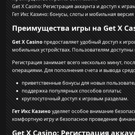
Get X Casino: Регистрация аккаунта и доступ к игра
Гет Икс Казино: бонусы, слоты и мобильная версия
Преимущества игры на Get X Ca
Get X Casino
предоставляет удобный доступ к игров
мобильных устройствах. Пользователям доступны и
Регистрация занимает всего несколько минут, по
операциями. Для пополнения счета и вывода сре
приветственные бонусы для новых пользовате
поддержка популярных способов оплаты;
круглосуточный доступ к игровым разделам.
Гет Икс Казино
уделяет особое внимание безопас
комфортную игру и безопасное проведение финан
Get X Casino: Регистрация аккау