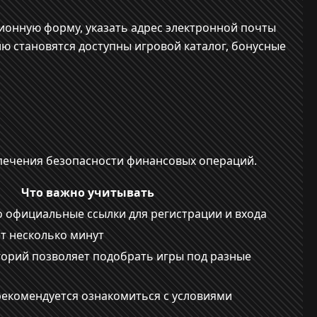
ционную форму, указать адрес электронной почты
ю становятся доступны игровой каталог, бонусные
печения безопасности финансовых операций.
Что важно учитывать
о официальные ссылки для регистрации и входа
т несколько минут
горий позволяет подобрать игры под разные
рекомендуется ознакомиться с условиями