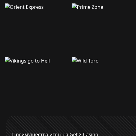
Преимущества игры на Get X Casino