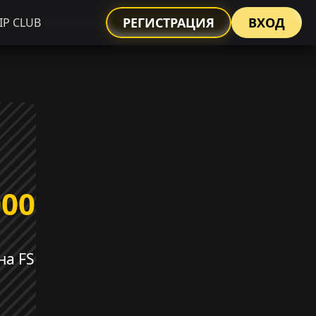
РЕГИСТРАЦИЯ
ВХОД
IP CLUB
00
на FS