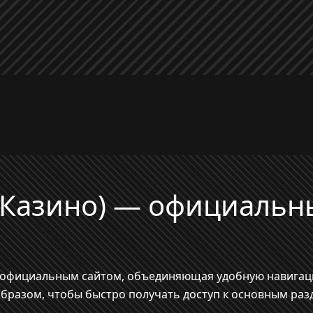
кс Казино) — официальн
 официальным сайтом, объединяющая удобную навигаци
бразом, чтобы быстро получать доступ к основным разд