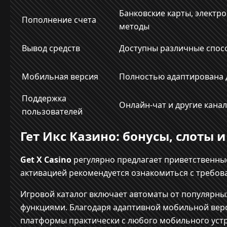
Банковские карты, электр
Пополнение счета
методы
Вывод средств
Доступны различные спос
Мобильная версия
Полностью адаптирована 
Поддержка
Онлайн-чат и другие кана
пользователей
Гет Икс Казино: бонусы, слоты 
Get X Casino
регулярно предлагает приветственны
активацией рекомендуется ознакомиться с требо
Игровой каталог включает автоматы от популярны
функциями. Благодаря адаптивной мобильной верс
платформы практически с любого мобильного устр