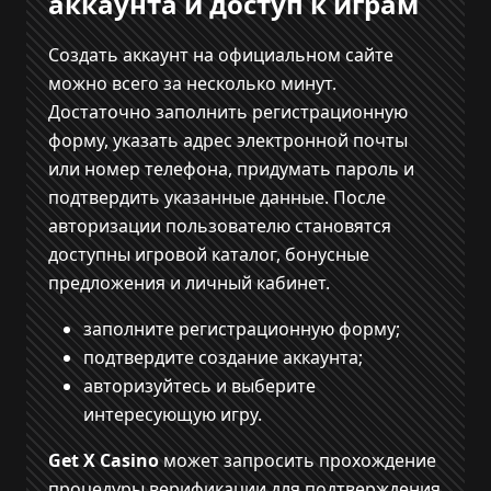
аккаунта и доступ к играм
Создать аккаунт на официальном сайте
можно всего за несколько минут.
Достаточно заполнить регистрационную
форму, указать адрес электронной почты
или номер телефона, придумать пароль и
подтвердить указанные данные. После
авторизации пользователю становятся
доступны игровой каталог, бонусные
предложения и личный кабинет.
заполните регистрационную форму;
подтвердите создание аккаунта;
авторизуйтесь и выберите
интересующую игру.
Get X Casino
может запросить прохождение
процедуры верификации для подтверждения