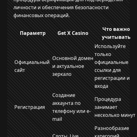
личности и обеспечения безопасности
финансовых операций.
Что важно
Параметр
Get X Casino
учитывать
Используйте
только
Основной домен
Официальный
официальные
и актуальное
сайт
ссылки для
зеркало
регистрации и
входа
Создание
Процедура
аккаунта по
Регистрация
занимает
телефону или e-
несколько минут
mail
Разнообразие
Слоты, Live
категорий