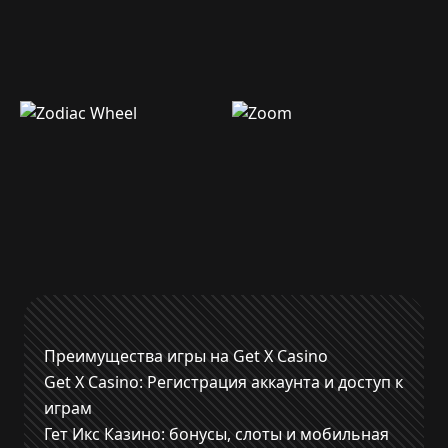
Преимущества игры на Get X Casino
Get X Casino: Регистрация аккаунта и доступ к
играм
Гет Икс Казино: бонусы, слоты и мобильная