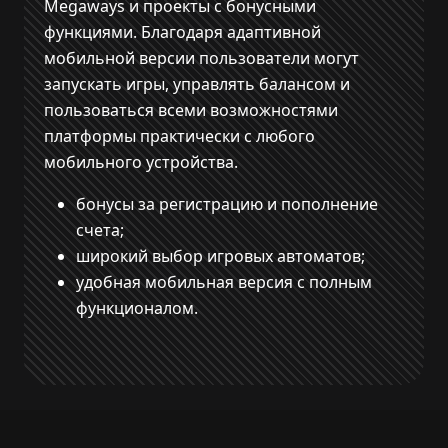
Megaways и проекты с бонусными
функциями. Благодаря адаптивной
мобильной версии пользователи могут
запускать игры, управлять балансом и
пользоваться всеми возможностями
платформы практически с любого
мобильного устройства.
бонусы за регистрацию и пополнение
счета;
широкий выбор игровых автоматов;
удобная мобильная версия с полным
функционалом.