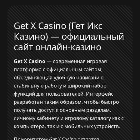
Get X Casino (Гет Икс
Казино) — официальный
сайт онлайн-казино
Get X Casino
— современная игровая
платформа с официальным сайтом,
объединяющая удобную навигацию,
стабильную работу и широкий набор
функций для пользователей. Интерфейс
разработан таким образом, чтобы быстро
получать доступ к основным разделам,
личному кабинету и игровому каталогу как с
компьютера, так и с мобильных устройств.
Приоритетом
Get X Casino
остается