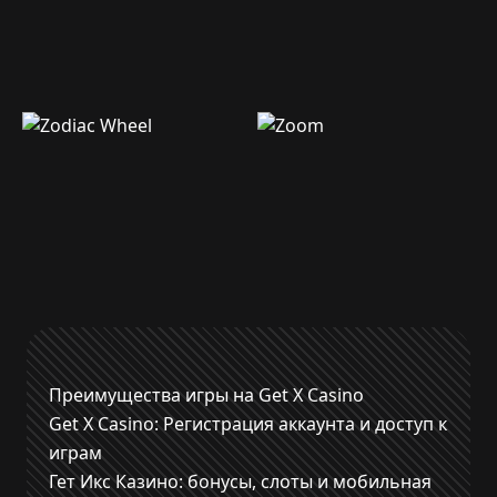
Преимущества игры на Get X Casino
Get X Casino: Регистрация аккаунта и доступ к
играм
Гет Икс Казино: бонусы, слоты и мобильная