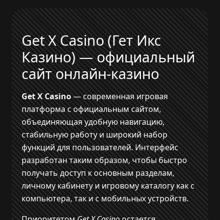
Get X Casino (Гет Икс
Казино) — официальный
сайт онлайн-казино
Get X Casino
— современная игровая
платформа с официальным сайтом,
объединяющая удобную навигацию,
стабильную работу и широкий набор
функций для пользователей. Интерфейс
разработан таким образом, чтобы быстро
получать доступ к основным разделам,
личному кабинету и игровому каталогу как с
компьютера, так и с мобильных устройств.
Приоритетом
Get X Casino
остается