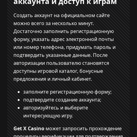
аккаунта и доступ к играм
Создать аккаунт на официальном сайте
можно всего за несколько минут.
Достаточно заполнить регистрационную
форму, указать адрес электронной почты
или номер телефона, придумать пароль и
подтвердить указанные данные. После
авторизации пользователю становятся
доступны игровой каталог, бонусные
предложения и личный кабинет.
заполните регистрационную форму;
подтвердите создание аккаунта;
авторизуйтесь и выберите
интересующую игру.
Get X Casino
может запросить прохождение
процедуры верификации для подтверждения