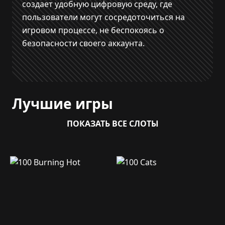
создает удобную цифровую среду, где
пользователи могут сосредоточиться на
игровом процессе, не беспокоясь о
безопасности своего аккаунта.
Лучшие игры
ПОКАЗАТЬ ВСЕ СЛОТЫ