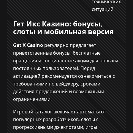
технических
ситуаций
Гет Икс Казино: бонусы,
слоты и мобильная версия
Get X Casino
регулярно предлагает
приветственные бонусы, бесплатные
вращения и специальные акции для новых и
постоянных пользователей. Перед
активацией рекомендуется ознакомиться с
требованиями по вейджеру, сроками
действия предложений и возможными
ограничениями.
Игровой каталог включает автоматы от
популярных разработчиков, слоты с
прогрессивными джекпотами, игры