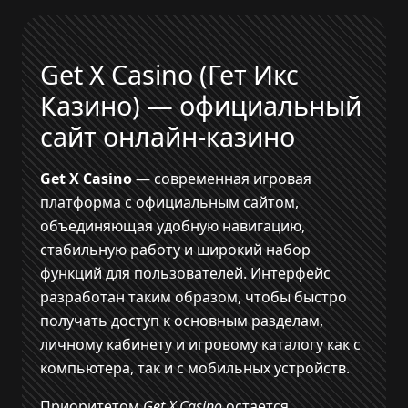
Get X Casino (Гет Икс
Казино) — официальный
сайт онлайн-казино
Get X Casino
— современная игровая
платформа с официальным сайтом,
объединяющая удобную навигацию,
стабильную работу и широкий набор
функций для пользователей. Интерфейс
разработан таким образом, чтобы быстро
получать доступ к основным разделам,
личному кабинету и игровому каталогу как с
компьютера, так и с мобильных устройств.
Приоритетом
Get X Casino
остается