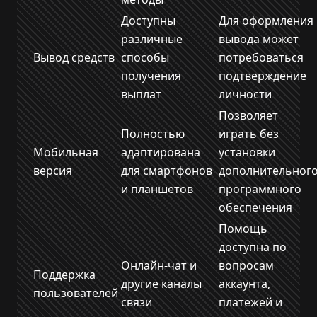
Доступны
Для оформления
различные
вывода может
Вывод средств
способы
потребоваться
получения
подтверждение
выплат
личности
Позволяет
Полностью
играть без
Мобильная
адаптирована
установки
версия
для смартфонов
дополнительног
и планшетов
программного
обеспечения
Помощь
доступна по
Онлайн-чат и
вопросам
Поддержка
другие каналы
аккаунта,
пользователей
связи
платежей и