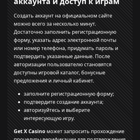
аккаунта и доступ к играм
Создать аккаунт на официальном сайте
можно всего за несколько минут.
Достаточно заполнить регистрационную
форму, указать адрес электронной почты
или номер телефона, придумать пароль и
подтвердить указанные данные. После
авторизации пользователю становятся
доступны игровой каталог, бонусные
предложения и личный кабинет.
заполните регистрационную форму;
подтвердите создание аккаунта;
авторизуйтесь и выберите
интересующую игру.
Get X Casino
может запросить прохождение
процедуры верификации для подтверждения