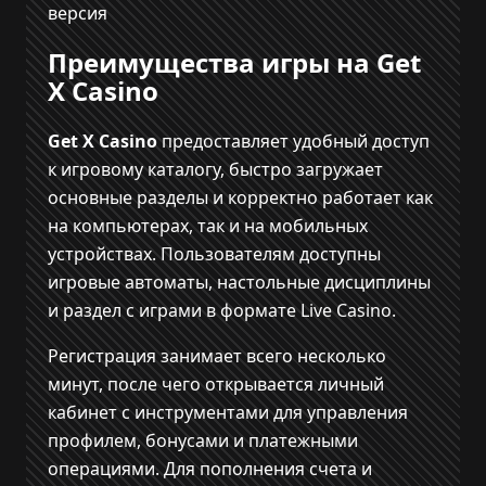
версия
Преимущества игры на Get
X Casino
Get X Casino
предоставляет удобный доступ
к игровому каталогу, быстро загружает
основные разделы и корректно работает как
на компьютерах, так и на мобильных
устройствах. Пользователям доступны
игровые автоматы, настольные дисциплины
и раздел с играми в формате Live Casino.
Регистрация занимает всего несколько
минут, после чего открывается личный
кабинет с инструментами для управления
профилем, бонусами и платежными
операциями. Для пополнения счета и