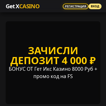
Get X
CASINO
РЕГИСТРАЦИЯ
ВХОД
ЗАЧИСЛИ
ДЕПОЗИТ 4 000 ₽
БОНУС ОТ Гет Икс Казино 8000 Руб +
промо код на FS