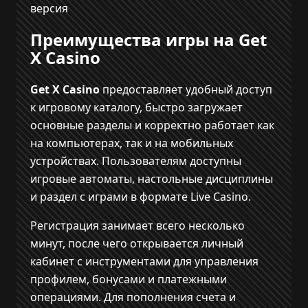
версия
Преимущества игры на Get
X Casino
Get X Casino
предоставляет удобный доступ
к игровому каталогу, быстро загружает
основные разделы и корректно работает как
на компьютерах, так и на мобильных
устройствах. Пользователям доступны
игровые автоматы, настольные дисциплины
и раздел с играми в формате Live Casino.
Регистрация занимает всего несколько
минут, после чего открывается личный
кабинет с инструментами для управления
профилем, бонусами и платежными
операциями. Для пополнения счета и