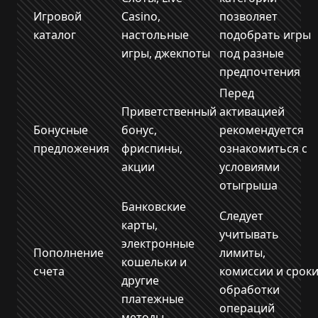
Игровой
Casino,
позволяет
каталог
настольные
подобрать игры
игры, джекпоты
под разные
предпочтения
Перед
Приветственный
активацией
Бонусные
бонус,
рекомендуется
предложения
фриспины,
ознакомиться с
акции
условиями
отыгрыша
Банковские
Следует
карты,
учитывать
электронные
Пополнение
лимиты,
кошельки и
счета
комиссии и срок
другие
обработки
платежные
операций
методы