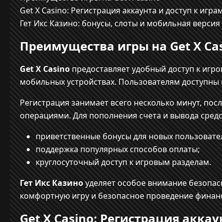
Get X Casino: Регистрация аккаунта и доступ к игра
Гет Икс Казино: бонусы, слоты и мобильная версия
Преимущества игры на Get X Ca
Get X Casino
предоставляет удобный доступ к игров
мобильных устройствах. Пользователям доступны и
Регистрация занимает всего несколько минут, по
операциями. Для пополнения счета и вывода сре
приветственные бонусы для новых пользовате
поддержка популярных способов оплаты;
круглосуточный доступ к игровым разделам.
Гет Икс Казино
уделяет особое внимание безопас
комфортную игру и безопасное проведение финан
Get X Casino: Регистрация аккау