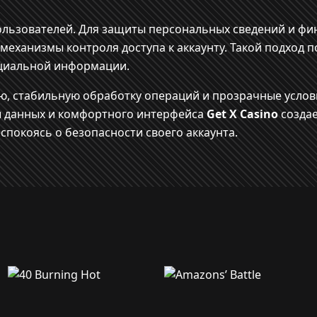
ользователей. Для защиты персональных сведений и ф
механизмы контроля доступа к аккаунту. Такой подход 
нциальной информации.
, стабильную обработку операций и прозрачные услови
ы данных и комфортного интерфейса
Get X Casino
создае
спокоясь о безопасности своего аккаунта.