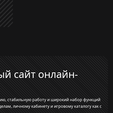
ый сайт онлайн-
ю, стабильную работу и широкий набор функций
елам, личному кабинету и игровому каталогу как с