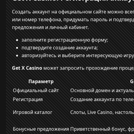
Создать аккаунт на официальном сайте можно всег
или номер телефона, придумать пароль и подтвер
предложения и личный кабинет.
заполните регистрационную форму;
подтвердите создание аккаунта;
авторизуйтесь и выберите интересующую игру
Get X Casino
может запросить прохождение процед
Параметр
G
Официальный сайт
Основной домен и актуаль
Регистрация
Создание аккаунта по теле
Игровой каталог
Слоты, Live Casino, насто
Бонусные предложения
Приветственный бонус, ф