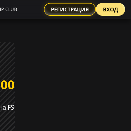
РЕГИСТРАЦИЯ
ВХОД
IP CLUB
00
на FS