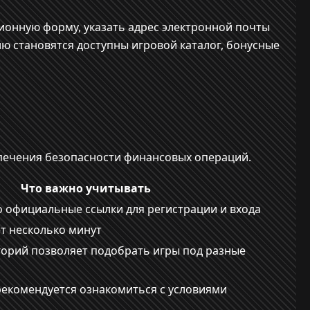
ционную форму, указать адрес электронной почты
ю становятся доступны игровой каталог, бонусные
печения безопасности финансовых операций.
Что важно учитывать
о официальные ссылки для регистрации и входа
т несколько минут
горий позволяет подобрать игры под разные
рекомендуется ознакомиться с условиями