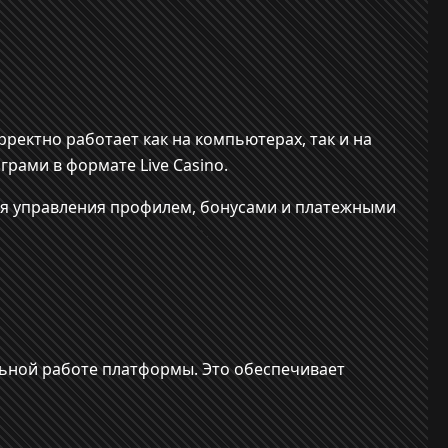
ректно работает как на компьютерах, так и на
рами в формате Live Casino.
для управления профилем, бонусами и платежными
льной работе платформы. Это обеспечивает