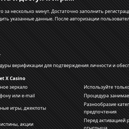
о за несколько минут. Достаточно заполнить регистра
дить указанные данные. После авторизации пользовател
.
уры верификации для подтверждения личности и обес
et X Casino
ное зеркало
Используйте тольк
фону или e-mail
Процедура занимае
Разнообразие кате
льные игры, джекпоты
предпочтения
Перед активацией 
риспины, акции
отыгрыша