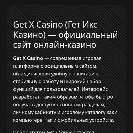
Get X Casino (Гет Икс
Казино) — официальный
сайт онлайн-казино
Get X Casino
— современная игровая
платформа с официальным сайтом,
объединяющая удобную навигацию,
стабильную работу и широкий набор
функций для пользователей. Интерфейс
разработан таким образом, чтобы быстро
получать доступ к основным разделам,
личному кабинету и игровому каталогу как с
компьютера, так и с мобильных устройств.
Приоритетом
Get X Casino
остается