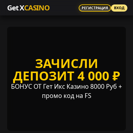
Get X
CASINO
РЕГИСТРАЦИЯ
ВХОД
ЗАЧИСЛИ
ДЕПОЗИТ 4 000 ₽
БОНУС ОТ Гет Икс Казино 8000 Руб +
промо код на FS