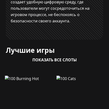
создает удобную цифровую среду, где
пользователи могут сосредоточиться на
игровом процессе, не беспокоясь о
безопасности своего аккаунта.
Лучшие игры
ПОКАЗАТЬ ВСЕ СЛОТЫ