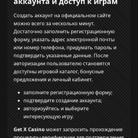
аккаунта и доступ к играм
Создать аккаунт на официальном сайте
можно всего за несколько минут.
Достаточно заполнить регистрационную
форму, указать адрес электронной почты
или номер телефона, придумать пароль и
подтвердить указанные данные. После
авторизации пользователю становятся
доступны игровой каталог, бонусные
предложения и личный кабинет.
заполните регистрационную форму;
подтвердите создание аккаунта;
авторизуйтесь и выберите
интересующую игру.
Get X Casino
может запросить прохождение
процедуры верификации для подтверждения