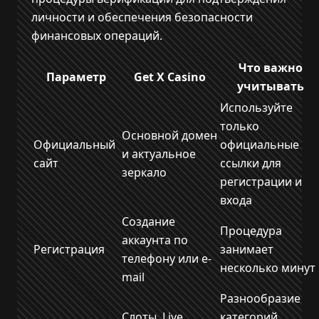
личности и обеспечения безопасности
финансовых операций.
Что важно
Параметр
Get X Casino
учитывать
Используйте
только
Основной домен
Официальный
официальные
и актуальное
сайт
ссылки для
зеркало
регистрации и
входа
Создание
Процедура
аккаунта по
Регистрация
занимает
телефону или e-
несколько минут
mail
Разнообразие
Слоты, Live
категорий