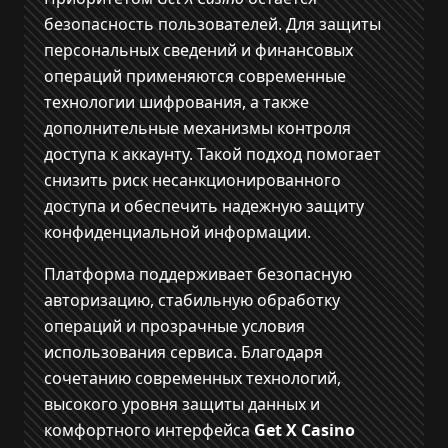
безопасность пользователей. Для защиты
персональных сведений и финансовых
операций применяются современные
технологии шифрования, а также
дополнительные механизмы контроля
доступа к аккаунту. Такой подход помогает
снизить риск несанкционированного
доступа и обеспечить надежную защиту
конфиденциальной информации.
Платформа поддерживает безопасную
авторизацию, стабильную обработку
операций и прозрачные условия
использования сервиса. Благодаря
сочетанию современных технологий,
высокого уровня защиты данных и
комфортного интерфейса
Get X Casino