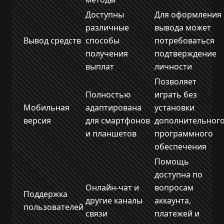
Доступны
Для оформления
различные
вывода может
Вывод средств
способы
потребоваться
получения
подтверждение
выплат
личности
Позволяет
Полностью
играть без
Мобильная
адаптирована
установки
версия
для смартфонов
дополнительног
и планшетов
программного
обеспечения
Помощь
доступна по
Онлайн-чат и
вопросам
Поддержка
другие каналы
аккаунта,
пользователей
связи
платежей и