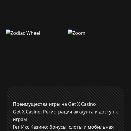
Преимущества игры на Get X Casino
Get X Casino: Регистрация аккаунта и доступ к
играм
Гет Икс Казино: бонусы, слоты и мобильная