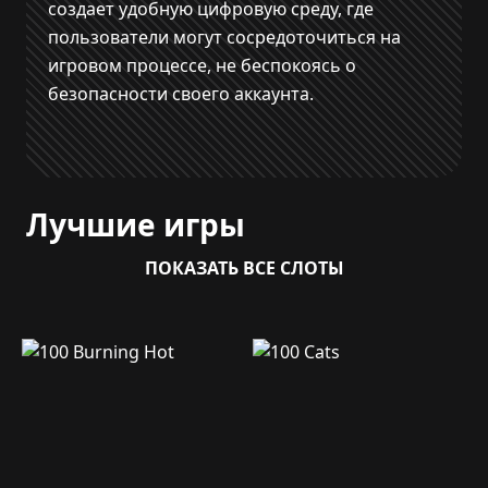
создает удобную цифровую среду, где
пользователи могут сосредоточиться на
игровом процессе, не беспокоясь о
безопасности своего аккаунта.
Лучшие игры
ПОКАЗАТЬ ВСЕ СЛОТЫ