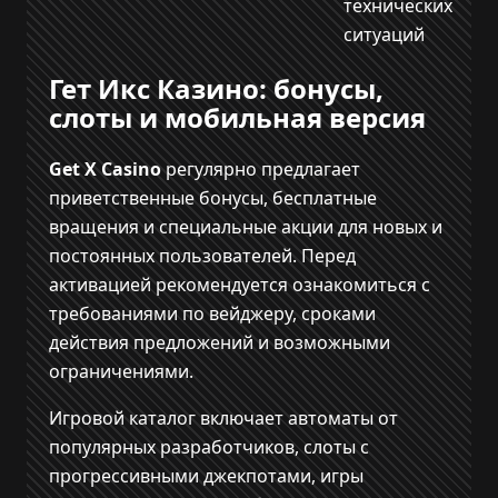
технических
ситуаций
Гет Икс Казино: бонусы,
слоты и мобильная версия
Get X Casino
регулярно предлагает
приветственные бонусы, бесплатные
вращения и специальные акции для новых и
постоянных пользователей. Перед
активацией рекомендуется ознакомиться с
требованиями по вейджеру, сроками
действия предложений и возможными
ограничениями.
Игровой каталог включает автоматы от
популярных разработчиков, слоты с
прогрессивными джекпотами, игры