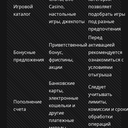
Игровой
Casino,
позволяет
каталог
настольные
подобрать игры
игры, джекпоты
под разные
предпочтения
Перед
Приветственный
активацией
Бонусные
бонус,
рекомендуется
предложения
фриспины,
ознакомиться с
акции
условиями
отыгрыша
Банковские
Следует
карты,
учитывать
электронные
Пополнение
лимиты,
кошельки и
счета
комиссии и срок
другие
обработки
платежные
операций
методы