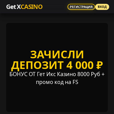
Get X
CASINO
РЕГИСТРАЦИЯ
ВХОД
ЗАЧИСЛИ
ДЕПОЗИТ 4 000 ₽
БОНУС ОТ Гет Икс Казино 8000 Руб +
промо код на FS