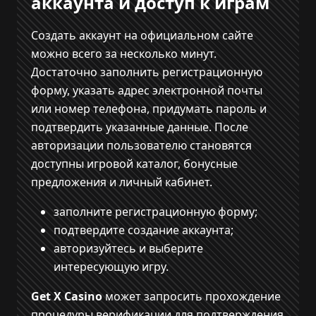
аккаунта и доступ к играм
Создать аккаунт на официальном сайте
можно всего за несколько минут.
Достаточно заполнить регистрационную
форму, указать адрес электронной почты
или номер телефона, придумать пароль и
подтвердить указанные данные. После
авторизации пользователю становятся
доступны игровой каталог, бонусные
предложения и личный кабинет.
заполните регистрационную форму;
подтвердите создание аккаунта;
авторизуйтесь и выберите
интересующую игру.
Get X Casino
может запросить прохождение
процедуры верификации для подтверждения