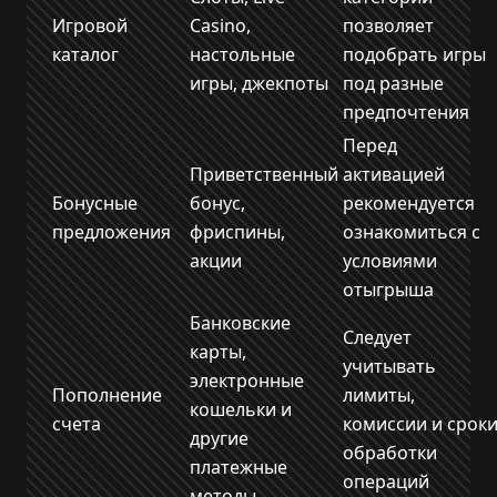
Игровой
Casino,
позволяет
каталог
настольные
подобрать игры
игры, джекпоты
под разные
предпочтения
Перед
Приветственный
активацией
Бонусные
бонус,
рекомендуется
предложения
фриспины,
ознакомиться с
акции
условиями
отыгрыша
Банковские
Следует
карты,
учитывать
электронные
Пополнение
лимиты,
кошельки и
счета
комиссии и срок
другие
обработки
платежные
операций
методы