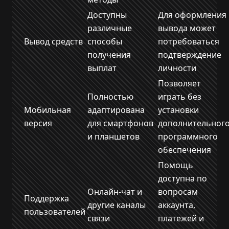
Доступны
Для оформления
различные
вывода может
Вывод средств
способы
потребоваться
получения
подтверждение
выплат
личности
Позволяет
Полностью
играть без
Мобильная
адаптирована
установки
версия
для смартфонов
дополнительног
и планшетов
программного
обеспечения
Помощь
доступна по
Онлайн-чат и
вопросам
Поддержка
другие каналы
аккаунта,
пользователей
связи
платежей и