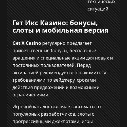
технических
ситуаций
Гет Икс Казино: бонусы,
слоты и мобильная версия
Get X Casino
регулярно предлагает
приветственные бонусы, бесплатные
вращения и специальные акции для новых и
постоянных пользователей. Перед
активацией рекомендуется ознакомиться с
требованиями по вейджеру, сроками
действия предложений и возможными
ограничениями.
Игровой каталог включает автоматы от
популярных разработчиков, слоты с
прогрессивными джекпотами, игры