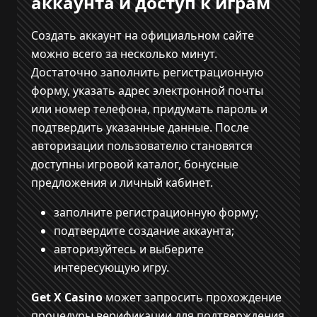
аккаунта и доступ к играм
Создать аккаунт на официальном сайте
можно всего за несколько минут.
Достаточно заполнить регистрационную
форму, указать адрес электронной почты
или номер телефона, придумать пароль и
подтвердить указанные данные. После
авторизации пользователю становятся
доступны игровой каталог, бонусные
предложения и личный кабинет.
заполните регистрационную форму;
подтвердите создание аккаунта;
авторизуйтесь и выберите
интересующую игру.
Get X Casino
может запросить прохождение
процедуры верификации для подтверждения