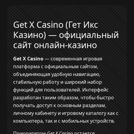
Get X Casino (Гет Икс
Казино) — официальный
сайт онлайн-казино
Get X Casino
— современная игровая
платформа с официальным сайтом,
объединяющая удобную навигацию,
стабильную работу и широкий набор
функций для пользователей. Интерфейс
разработан таким образом, чтобы быстро
получать доступ к основным разделам,
личному кабинету и игровому каталогу как с
компьютера, так и с мобильных устройств.
Приоритетом
Get X Casino
остается