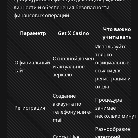
личности и обеспечения безопасности
финансовых операций.
Что важно
Параметр
Get X Casino
учитывать
Используйте
только
Основной домен
Официальный
официальные
и актуальное
сайт
ссылки для
зеркало
регистрации и
входа
Создание
Процедура
аккаунта по
Регистрация
занимает
телефону или e-
несколько минут
mail
Разнообразие
Слоты, Live
категорий