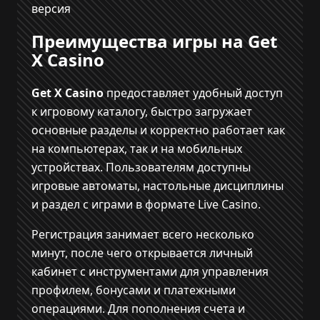
версия
Преимущества игры на Get
X Casino
Get X Casino
предоставляет удобный доступ
к игровому каталогу, быстро загружает
основные разделы и корректно работает как
на компьютерах, так и на мобильных
устройствах. Пользователям доступны
игровые автоматы, настольные дисциплины
и раздел с играми в формате Live Casino.
Регистрация занимает всего несколько
минут, после чего открывается личный
кабинет с инструментами для управления
профилем, бонусами и платежными
операциями. Для пополнения счета и