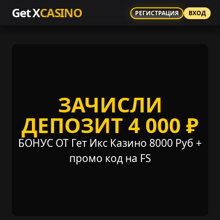
Get X
CASINO
РЕГИСТРАЦИЯ
ВХОД
ЗАЧИСЛИ
ДЕПОЗИТ 4 000 ₽
БОНУС ОТ Гет Икс Казино 8000 Руб +
промо код на FS