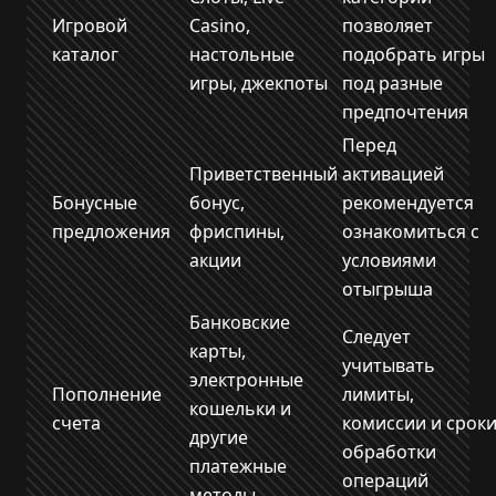
Игровой
Casino,
позволяет
каталог
настольные
подобрать игры
игры, джекпоты
под разные
предпочтения
Перед
Приветственный
активацией
Бонусные
бонус,
рекомендуется
предложения
фриспины,
ознакомиться с
акции
условиями
отыгрыша
Банковские
Следует
карты,
учитывать
электронные
Пополнение
лимиты,
кошельки и
счета
комиссии и срок
другие
обработки
платежные
операций
методы