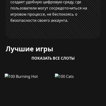
создает удобную цифровую среду, где
пользователи могут сосредоточиться на
игровом процессе, не беспокоясь о
безопасности своего аккаунта.
Лучшие игры
ПОКАЗАТЬ ВСЕ СЛОТЫ