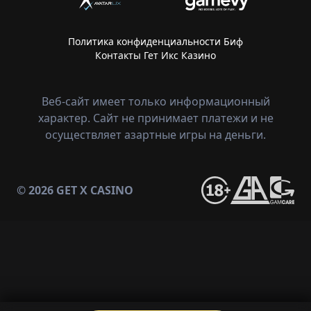
Политика конфиденциальности Биф
Контакты Гет Икс Казино
Веб-сайт имеет только информационный
характер. Сайт не принимает платежи и не
осуществляет азартные игры на деньги.
© 2026 GET X CASINO