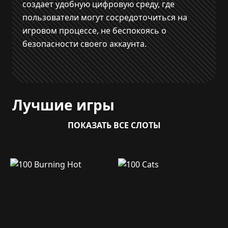
создает удобную цифровую среду, где
пользователи могут сосредоточиться на
игровом процессе, не беспокоясь о
безопасности своего аккаунта.
Лучшие игры
ПОКАЗАТЬ ВСЕ СЛОТЫ