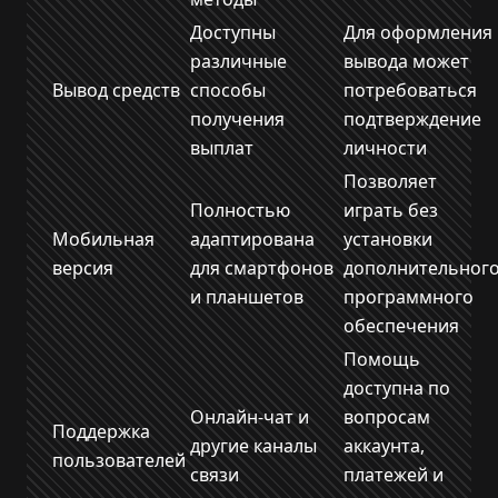
Доступны
Для оформления
различные
вывода может
Вывод средств
способы
потребоваться
получения
подтверждение
выплат
личности
Позволяет
Полностью
играть без
Мобильная
адаптирована
установки
версия
для смартфонов
дополнительног
и планшетов
программного
обеспечения
Помощь
доступна по
Онлайн-чат и
вопросам
Поддержка
другие каналы
аккаунта,
пользователей
связи
платежей и