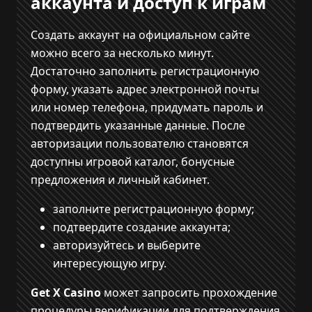
аккаунта и доступ к играм
Создать аккаунт на официальном сайте
можно всего за несколько минут.
Достаточно заполнить регистрационную
форму, указать адрес электронной почты
или номер телефона, придумать пароль и
подтвердить указанные данные. После
авторизации пользователю становятся
доступны игровой каталог, бонусные
предложения и личный кабинет.
заполните регистрационную форму;
подтвердите создание аккаунта;
авторизуйтесь и выберите
интересующую игру.
Get X Casino
может запросить прохождение
процедуры верификации для подтверждения