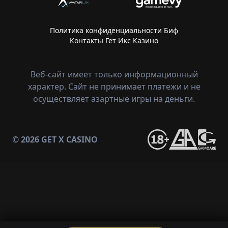
Политика конфиденциальности Биф
Контакты Гет Икс Казино
Веб-сайт имеет только информационный
характер. Сайт не принимает платежи и не
осуществляет азартные игры на деньги.
© 2026 GET X CASINO