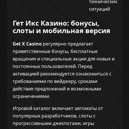
технических
ситуаций
Гет Икс Казино: бонусы,
слоты и мобильная версия
Get X Casino
регулярно предлагает
приветственные бонусы, бесплатные
вращения и специальные акции для новых и
постоянных пользователей. Перед
активацией рекомендуется ознакомиться с
требованиями по вейджеру, сроками
действия предложений и возможными
ограничениями.
Игровой каталог включает автоматы от
популярных разработчиков, слоты с
прогрессивными джекпотами, игры