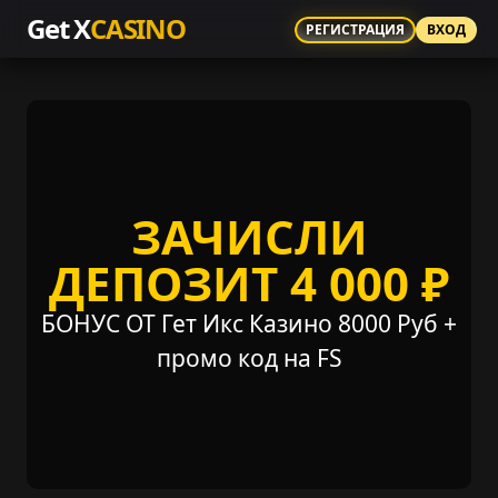
Get X
CASINO
РЕГИСТРАЦИЯ
ВХОД
ЗАЧИСЛИ
ДЕПОЗИТ 4 000 ₽
БОНУС ОТ Гет Икс Казино 8000 Руб +
промо код на FS