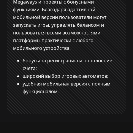
Megaways и проекты с бонусными
функциями. Благодаря адаптивной
мобильной версии пользователи могут
запускать игры, управлять балансом и
пользоваться всеми возможностями
платформы практически с любого
мобильного устройства.
бонусы за регистрацию и пополнение
счета;
широкий выбор игровых автоматов;
удобная мобильная версия с полным
функционалом.