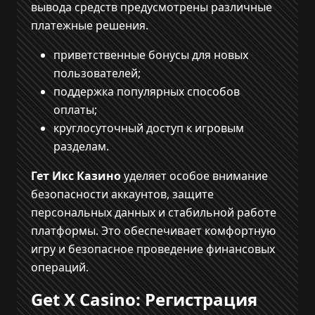
вывода средств предусмотрены различные
платежные решения.
приветственные бонусы для новых
пользователей;
поддержка популярных способов
оплаты;
круглосуточный доступ к игровым
разделам.
Гет Икс Казино
уделяет особое внимание
безопасности аккаунтов, защите
персональных данных и стабильной работе
платформы. Это обеспечивает комфортную
игру и безопасное проведение финансовых
операций.
Get X Casino: Регистрация