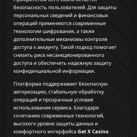
безопасность пользователей. Для защиты
персональных сведений и финансовых
операций применяются современные
технологии шифрования, а также
дополнительные механизмы контроля
доступа к аккаунту. Такой подход помогает
снизить риск несанкционированного
доступа и обеспечить надежную защиту
конфиденциальной информации.
Платформа поддерживает безопасную
авторизацию, стабильную обработку
операций и прозрачные условия
использования сервиса. Благодаря
сочетанию современных технологий,
высокого уровня защиты данных и
комфортного интерфейса
Get X Casino