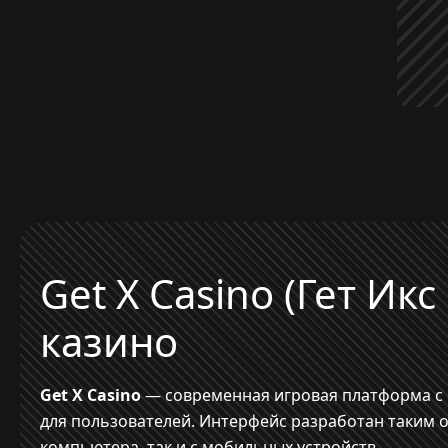
Get X Casino (Гет И
казино
Get X Casino
— современная игровая платформа с
для пользователей. Интерфейс разработан таким о
компьютера, так и с мобильных устройств.