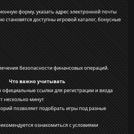
ционную форму, указать адрес электронной почты
ю становятся доступны игровой каталог, бонусные
печения безопасности финансовых операций.
Что важно учитывать
о официальные ссылки для регистрации и входа
т несколько минут
горий позволяет подобрать игры под разные
рекомендуется ознакомиться с условиями