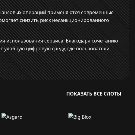
инансовых операций применяются современные
помогает снизить риск несанкционированного
я использования сервиса. Благодаря сочетанию
т удобную цифровую среду, где пользователи
ПОКАЗАТЬ ВСЕ СЛОТЫ