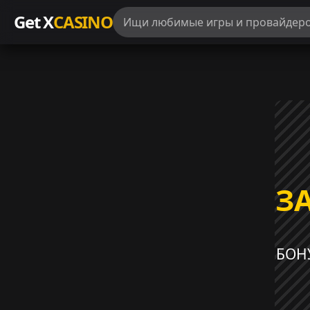
Get X
CASINO
З
БОНУ