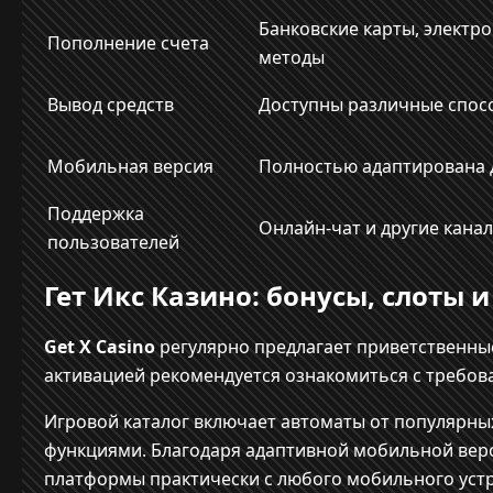
Банковские карты, электр
Пополнение счета
методы
Вывод средств
Доступны различные спос
Мобильная версия
Полностью адаптирована 
Поддержка
Онлайн-чат и другие кана
пользователей
Гет Икс Казино: бонусы, слоты 
Get X Casino
регулярно предлагает приветственны
активацией рекомендуется ознакомиться с требо
Игровой каталог включает автоматы от популярны
функциями. Благодаря адаптивной мобильной верс
платформы практически с любого мобильного устр