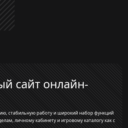
ый сайт онлайн-
ю, стабильную работу и широкий набор функций
елам, личному кабинету и игровому каталогу как с