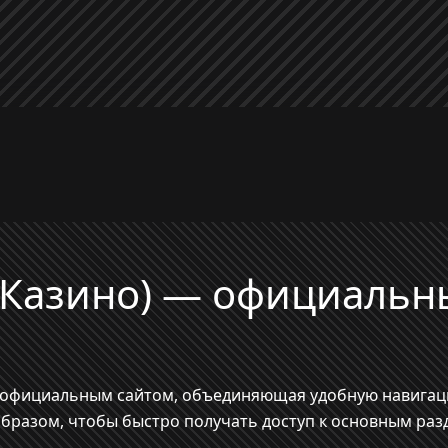
кс Казино) — официальн
 официальным сайтом, объединяющая удобную навигаци
бразом, чтобы быстро получать доступ к основным разд