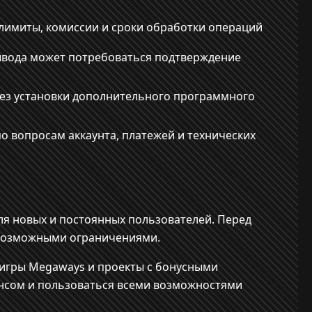
 лимиты, комиссии и сроки обработки операций
вода может потребоваться подтверждение
без установки дополнительного программного
о вопросам аккаунта, платежей и технических
ля новых и постоянных пользователей. Перед
 возможными ограничениями.
 игры Megaways и проекты с бонусными
ансом и пользоваться всеми возможностями