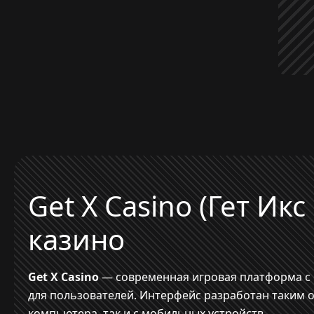
Get X Casino (Гет И
казино
Get X Casino
— современная игровая платформа с
для пользователей. Интерфейс разработан таким о
компьютера, так и с мобильных устройств.