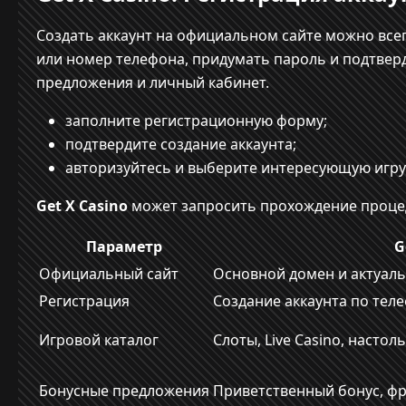
Создать аккаунт на официальном сайте можно всег
или номер телефона, придумать пароль и подтвер
предложения и личный кабинет.
заполните регистрационную форму;
подтвердите создание аккаунта;
авторизуйтесь и выберите интересующую игру
Get X Casino
может запросить прохождение процед
Параметр
G
Официальный сайт
Основной домен и актуаль
Регистрация
Создание аккаунта по теле
Игровой каталог
Слоты, Live Casino, насто
Бонусные предложения
Приветственный бонус, ф