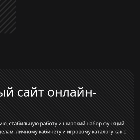
ый сайт онлайн-
ю, стабильную работу и широкий набор функций
елам, личному кабинету и игровому каталогу как с