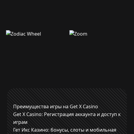
Преимущества игры на Get X Casino
Get X Casino: Регистрация аккаунта и доступ к
играм
Гет Икс Казино: бонусы, слоты и мобильная