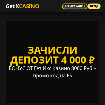
Get X
CASINO
РЕГИСТРАЦИЯ
ВХОД
ЗАЧИСЛИ
ДЕПОЗИТ 4 000 ₽
БОНУС ОТ Гет Икс Казино 8000 Руб +
промо код на FS