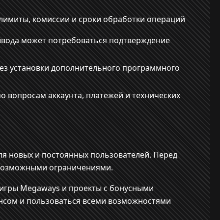
 лимиты, комиссии и сроки обработки операций
вода может потребоваться подтверждение
без установки дополнительного программного
о вопросам аккаунта, платежей и технических
ля новых и постоянных пользователей. Перед
 возможными ограничениями.
 игры Megaways и проекты с бонусными
ансом и пользоваться всеми возможностями