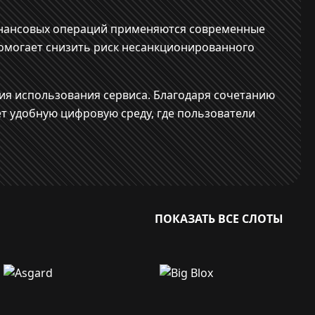
инансовых операций применяются современные
помогает снизить риск несанкционированного
я использования сервиса. Благодаря сочетанию
т удобную цифровую среду, где пользователи
ПОКАЗАТЬ ВСЕ СЛОТЫ