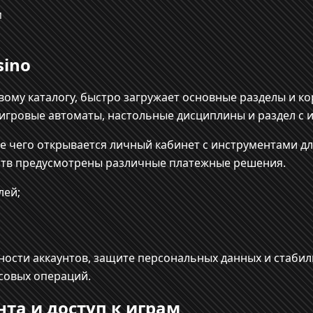
м
sino
ому каталогу, быстро загружает основные разделы и кор
гровые автоматы, настольные дисциплины и раздел с иг
сле чего открывается личный кабинет с инструментами 
дств предусмотрены различные платежные решения.
лей;
ности аккаунтов, защите персональных данных и стаби
совых операций.
нта и доступ к играм