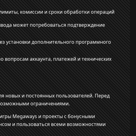
 лимиты, комиссии и сроки обработки операций
вода может потребоваться подтверждение
без установки дополнительного программного
о вопросам аккаунта, платежей и технических
ля новых и постоянных пользователей. Перед
 возможными ограничениями.
 игры Megaways и проекты с бонусными
ансом и пользоваться всеми возможностями