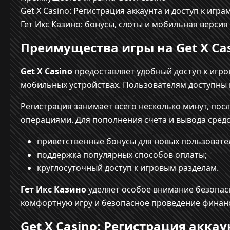
Get X Casino: Регистрация аккаунта и доступ к игра
Гет Икс Казино: бонусы, слоты и мобильная версия
Преимущества игры на Get X Ca
Get X Casino
предоставляет удобный доступ к игров
мобильных устройствах. Пользователям доступны и
Регистрация занимает всего несколько минут, по
операциями. Для пополнения счета и вывода сре
приветственные бонусы для новых пользовате
поддержка популярных способов оплаты;
круглосуточный доступ к игровым разделам.
Гет Икс Казино
уделяет особое внимание безопас
комфортную игру и безопасное проведение финан
Get X Casino: Регистрация аккау