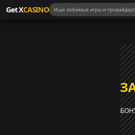
Get X
CASINO
З
БОНУ