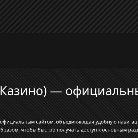
кс Казино) — официальн
 официальным сайтом, объединяющая удобную навигаци
бразом, чтобы быстро получать доступ к основным разд