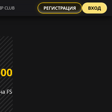
РЕГИСТРАЦИЯ
ВХОД
IP CLUB
00
на FS