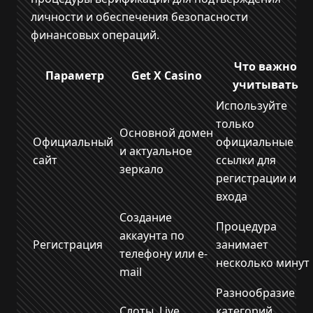
личности и обеспечения безопасности
финансовых операций.
Что важно
Параметр
Get X Casino
учитывать
Используйте
только
Основной домен
Официальный
официальные
и актуальное
сайт
ссылки для
зеркало
регистрации и
входа
Создание
Процедура
аккаунта по
Регистрация
занимает
телефону или e-
несколько минут
mail
Разнообразие
Слоты, Live
категорий