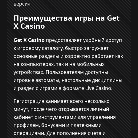
версия
Преимущества игры на Get
X Casino
Get X Casino
предоставляет удобный доступ
к игровому каталогу, быстро загружает
основные разделы и корректно работает как
на компьютерах, так и на мобильных
устройствах. Пользователям доступны
игровые автоматы, настольные дисциплины
и раздел с играми в формате Live Casino.
Регистрация занимает всего несколько
минут, после чего открывается личный
кабинет с инструментами для управления
профилем, бонусами и платежными
операциями. Для пополнения счета и