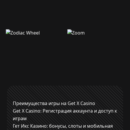
Преимущества игры на Get X Casino
Get X Casino: Регистрация аккаунта и доступ к
играм
Гет Икс Казино: бонусы, слоты и мобильная