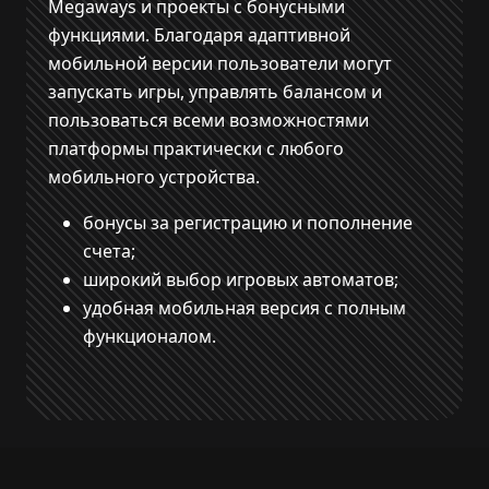
Megaways и проекты с бонусными
функциями. Благодаря адаптивной
мобильной версии пользователи могут
запускать игры, управлять балансом и
пользоваться всеми возможностями
платформы практически с любого
мобильного устройства.
бонусы за регистрацию и пополнение
счета;
широкий выбор игровых автоматов;
удобная мобильная версия с полным
функционалом.