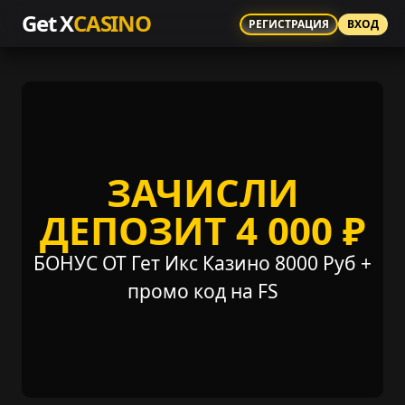
Get X
CASINO
РЕГИСТРАЦИЯ
ВХОД
ЗАЧИСЛИ
ДЕПОЗИТ 4 000 ₽
БОНУС ОТ Гет Икс Казино 8000 Руб +
промо код на FS